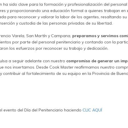
ón ha sido clave para la formación y profesionalización del personal 
es y proporcionando una educación formal a quienes trabajan en el
ada para reconocer y valorar la labor de los agentes, resaltando su
serción y custodia de las personas privadas de su libertad.
orencio Varela, San Martín y Campana,
preparamos y servimos com
tos por parte del personal penitenciario y contando con la partici
aron los esfuerzos por reconocer su trabajo y dedicación.
ulsa a seguir adelante con nuestro
compromiso de generar un impa
ue nos insertamos. Desde Cook Master reafirmamos nuestro compr
y contribuir al fortalecimiento de su equipo en la Provincia de Bueno
l evento del Día del Penitenciario haciendo
CLIC AQUÍ