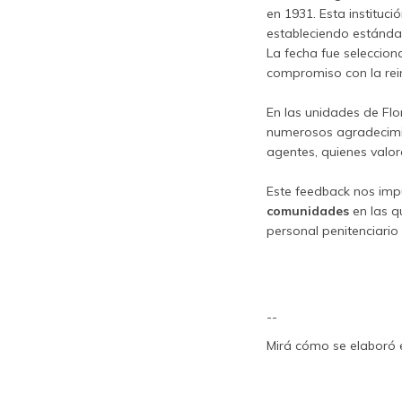
en 1931. Esta instituci
estableciendo estándar
La fecha fue seleccion
compromiso con la rein
En las unidades de Fl
numerosos agradecimien
agentes, quienes valor
Este feedback nos imp
comunidades
en las q
personal penitenciario 
--
Mirá cómo se elaboró e