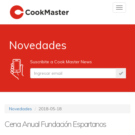
Toggle
navigat
Novedades
Suscribite a Cook Master News
Novedades
2018-05-18
Cena Anual Fundación Espartanos