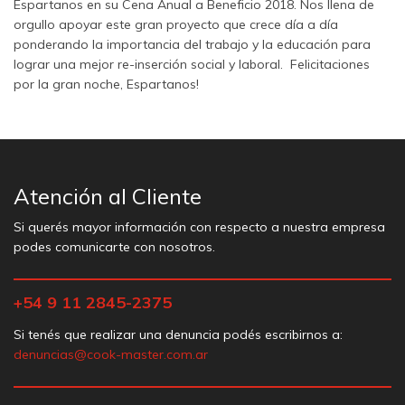
Espartanos en su Cena Anual a Beneficio 2018. Nos llena de
orgullo apoyar este gran proyecto que crece día a día
ponderando la importancia del trabajo y la educación para
lograr una mejor re-inserción social y laboral. Felicitaciones
por la gran noche, Espartanos!
Atención al Cliente
Si querés mayor información con respecto a nuestra empresa
podes comunicarte con nosotros.
+54 9 11 2845-2375
Si tenés que realizar una denuncia podés escribirnos a:
denuncias@cook-master.com.ar