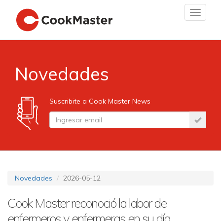
Toggle
navigat
Novedades
Suscribite a Cook Master News
Novedades
2026-05-12
Cook Master reconoció la labor de
enfermeros y enfermeras en su día