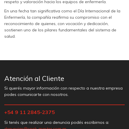
respeto y valoración hacia los equipos de enfermería.
En una fecha tan significativa como el Día Internacional de la
Enfermería, la compañía reafirma su compromiso con el
reconocimiento de quienes, con vocación y dedicación,
sostienen uno de los pilares fundamentales del sistema de
salud.
Atención al Cliente
Si querés mayor información con respecto a nuestra empresa
podes comunicarte con nosotros.
+54 9 11 2845-2375
Si tenés que realizar una denuncia podés escribirnos a:
denuncias@cook-master.com.ar