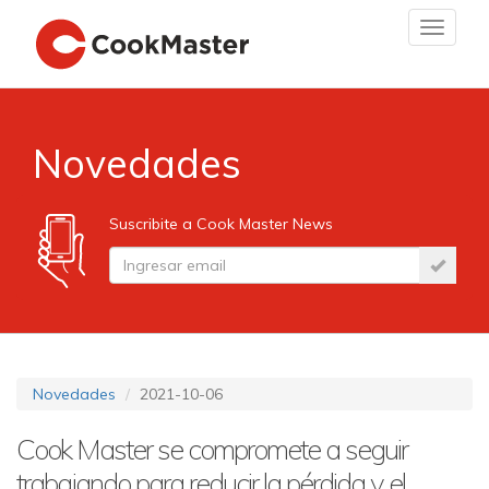
Toggle
navigat
Novedades
Suscribite a Cook Master News
Novedades
2021-10-06
Cook Master se compromete a seguir
trabajando para reducir la pérdida y el