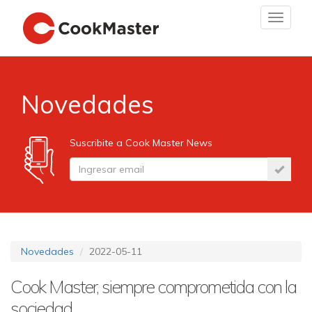
Toggle
navigat
Novedades
Suscribite a Cook Master News
Novedades
2022-05-11
Cook Master, siempre comprometida con la
sociedad