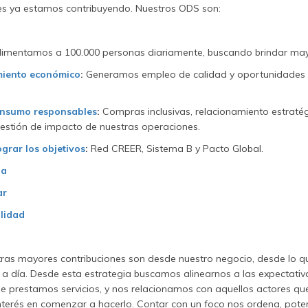
ales ya estamos contribuyendo. Nuestros ODS son:
imentamos a 100.000 personas diariamente, buscando brindar mayo
miento económico
:
Generamos empleo de calidad y oportunidades d
onsumo responsables
:
Compras inclusivas, relacionamiento estraté
 gestión de impacto de nuestras operaciones.
grar los objetivos
:
Red CREER, Sistema B y Pacto Global.
za
ar
alidad
as mayores contribuciones son desde nuestro negocio, desde lo q
 a día. Desde esta estrategia buscamos alinearnos a las expectati
 prestamos servicios, y nos relacionamos con aquellos actores qu
interés en comenzar a hacerlo. Contar con un foco nos ordena, pote