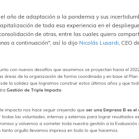
e el año de adaptación a la pandemia y sus incertidum
capitalización de toda esa experiencia en el despliegu
a consolidación de otras, entre las cuales quiero compa
as a continuación", así lo dijo
Nicolás Lusardi
, CEO d
junto con nuevos desafíos que asumimos se proyectan hacia el 2022 
as áreas de la organización de forma coordinada y en base al Plan
sde la solidez que logramos construir estos últimos años y que to
stra
Gestión de Triple Impacto
.
iple impacto nos hace seguir creyendo que
ser una Empresa B es el
todas las voluntades, internas y externas para lograr resultados ex
miso y volvemos a someter toda nuestra gestión a la Evaluación 
on tanto orgullo llevamos impresa en todo lo que hacemos.