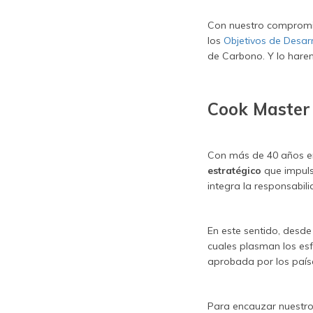
Con nuestro compromi
los
Objetivos de Desarr
de Carbono. Y lo hare
Cook Master 
Con más de 40 años e
estratégico
que impuls
integra la responsabil
En este sentido, desd
cuales plasman los esf
aprobada por los país
Para encauzar nuestro 