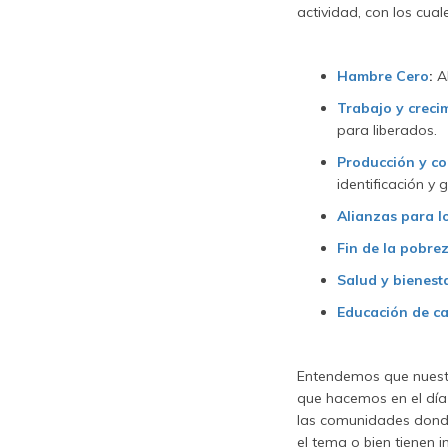
actividad, con los cu
Hambre Cero
:
Al
Trabajo y creci
para liberados.
Producción y c
identificación y
Alianzas para lo
Fin de la pobre
Salud y bienest
Educación de c
Entendemos que nuestr
que hacemos en el día
las comunidades donde
el tema o bien tienen 