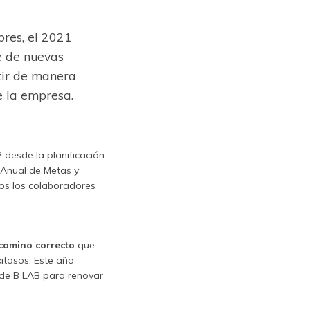
bres, el 2021
e de nuevas
rtir de manera
e la empresa.
desde la planificación
 Anual de Metas y
dos los colaboradores
 camino correcto
que
itosos. Este año
de B LAB para renovar