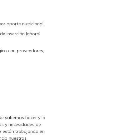
r aporte nutricional.
e inserción laboral
gico con proveedores,
ue sabemos hacer y lo
vas y necesidades de
e están trabajando en
ncia nuestras