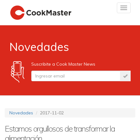
Toggle
navigat
Novedades
Suscribite a Cook Master News
Novedades
2017-11-02
Estamos orgullosos de transformar la
alimentación