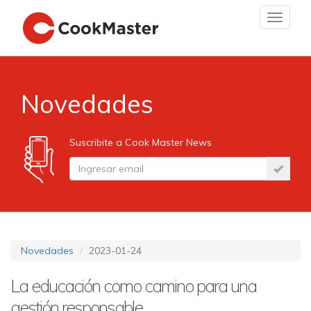
Toggle
navigat
Novedades
Suscribite a Cook Master News
Novedades
2023-01-24
La educación como camino para una
gestión responsable