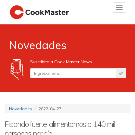
Toggle
navigat
Novedades
Suscribite a Cook Master News
Novedades
2022-04-27
Pisando fuerte: alimentamos a 140 mil
personas por día