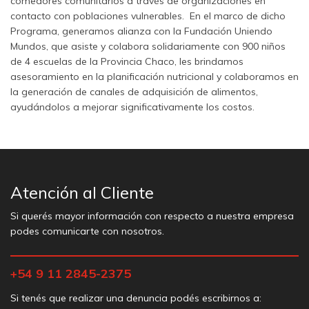
comedores comunitarios a través de organizaciones en
contacto con poblaciones vulnerables. En el marco de dicho
Programa, generamos alianza con la Fundación Uniendo
Mundos, que asiste y colabora solidariamente con 900 niños
de 4 escuelas de la Provincia Chaco, les brindamos
asesoramiento en la planificación nutricional y colaboramos en
la generación de canales de adquisición de alimentos,
ayudándolos a mejorar significativamente los costos.
Atención al Cliente
Si querés mayor información con respecto a nuestra empresa
podes comunicarte con nosotros.
+54 9 11 2845-2375
Si tenés que realizar una denuncia podés escribirnos a: