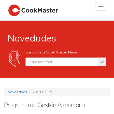
Toggle
navigat
Novedades
Suscribite a Cook Master News
Novedades
2018-03-15
Programa de Gestión Alimentaria