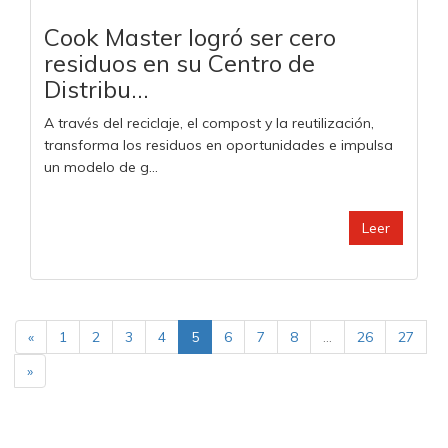
Cook Master logró ser cero
residuos en su Centro de
Distribu...
A través del reciclaje, el compost y la reutilización,
transforma los residuos en oportunidades e impulsa
un modelo de g...
Leer
«
1
2
3
4
5
6
7
8
...
26
27
»