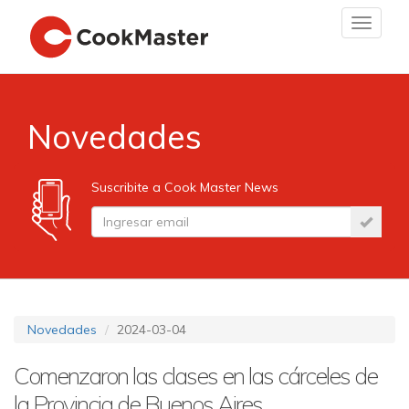
Toggle
navigat
Novedades
Suscribite a Cook Master News
Novedades
2024-03-04
Comenzaron las clases en las cárceles de
la Provincia de Buenos Aires