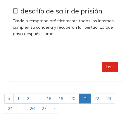
El desafío de salir de prisión
Tarde o temprano prácticamente todos los internos
cumplen su condena y recuperan la libertad. Lo que
pasa después, cómo...
Leer
«
1
2
...
18
19
20
21
22
23
24
...
26
27
»