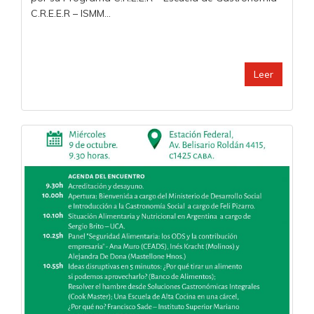
C.R.E.E.R – ISMM...
Leer