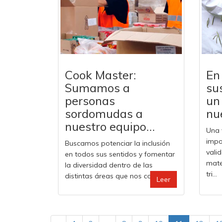
Cook Master:
En
Sumamos a
su
personas
un
sordomudas a
nue
nuestro equipo...
Una 
impo
Buscamos potenciar la inclusión
vali
en todos sus sentidos y fomentar
mate
la diversidad dentro de las
tri...
distintas áreas que nos com...
Leer