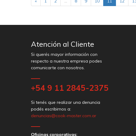
«
1
2
...
8
9
10
11
12
1
Atención al Cliente
Si querés mayor información con
respecto a nuestra empresa podes
comunicarte con nosotros.
+54 9 11 2845-2375
Si tenés que realizar una denuncia
podés escribirnos a:
denuncias@cook-master.com.ar
Oficinas corporativas: