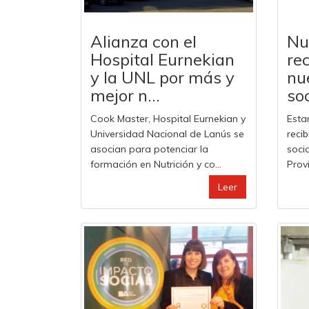
Alianza con el
Nu
Hospital Eurnekian
re
y la UNL por más y
nu
mejor n...
soc
Cook Master, Hospital Eurnekian y
Esta
Universidad Nacional de Lanús se
reci
asocian para potenciar la
soci
formación en Nutrición y co...
Provi
Leer