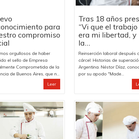
evo
Tras 18 años pres
conocimiento para
“Vi que el trabajo
estro compromiso
era mi libertad, y
ial
la...
mos orgullosos de haber
Reinserción laboral después 
bido el sello de Empresa
cárcel: Historias de superaci
almente Comprometida de la
Argentina. Néstor Díaz, cono
ncia de Buenos Aires, que n...
por su apodo "Made...
Leer
L